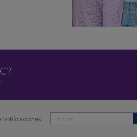
C?
i
 notificaciones