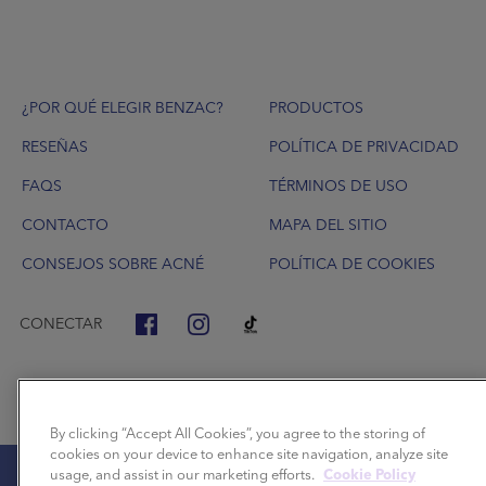
Footer
¿POR QUÉ ELEGIR BENZAC?
PRODUCTOS
RESEÑAS
POLÍTICA DE PRIVACIDAD
FAQS
TÉRMINOS DE USO
CONTACTO
MAPA DEL SITIO
CONSEJOS SOBRE ACNÉ
POLÍTICA DE COOKIES
CONECTAR
By clicking “Accept All Cookies”, you agree to the storing of
cookies on your device to enhance site navigation, analyze site
usage, and assist in our marketing efforts.
Cookie Policy