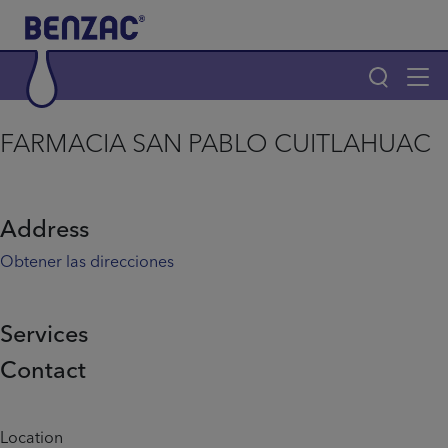
Skip to main content
Tog
navi
Main navigation
FARMACIA SAN PABLO CUITLAHUAC
Main navigation
Productos
Address
¿Por qué elegir Benzac?
Obtener las direcciones
Consejos para el acné
Services
Contact
Home
Info menu
Location