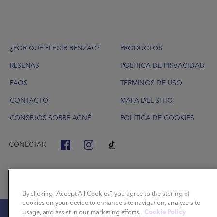
Footer
¿POR QUÉ ELEGIR BENZAC?
PRODUCTOS
RESEÑAS
POLÍTICA DE PRIVACIDAD
FAQS
TÉRMINOS DE USO
CONTACTO
MAPA DEL SITIO
CONSEJOS SOBRE ACNÉ
POLÍTICA DE COOKIES
CONECTAR
By clicking “Accept All Cookies”, you agree to the storing of
cookies on your device to enhance site navigation, analyze site
usage, and assist in our marketing efforts.
Cookie Policy