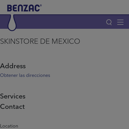
Skip to main content
Tog
navi
Main navigation
SKINSTORE DE MEXICO
Main navigation
Productos
Address
¿Por qué elegir Benzac?
Obtener las direcciones
Consejos para el acné
Services
Contact
Home
Info menu
Location