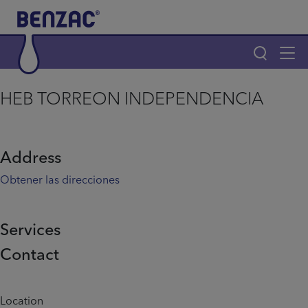
Skip to main content
Tog
navi
Main navigation
HEB TORREON INDEPENDENCIA
Main navigation
Productos
Address
¿Por qué elegir Benzac?
Obtener las direcciones
Consejos para el acné
Services
Contact
Home
Info menu
Location