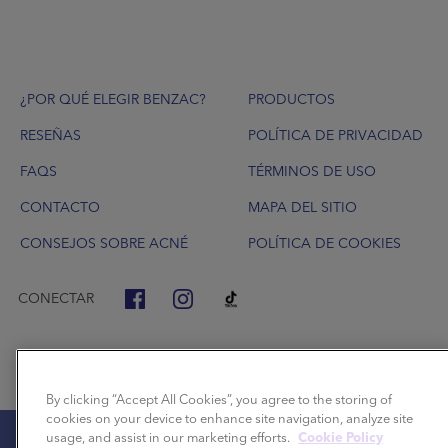
Footer
¿POR QUÉ ELEGIR BENZAC?
PRODUCTOS
RESEÑAS
POLÍTICA DE PRIVACIDAD
FAQS
TÉRMINOS DE USO
CONTACTO
MAPA DEL SITIO
CONSEJOS SOBRE ACNÉ
POLÍTICA DE COOKIES
CONECTAR
By clicking “Accept All Cookies”, you agree to the storing of
cookies on your device to enhance site navigation, analyze site
usage, and assist in our marketing efforts.
Cookie Policy