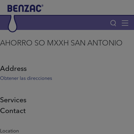
Skip to main content
Tog
navi
Main navigation
AHORRO SO MXXH SAN ANTONIO
Main navigation
Productos
Address
¿Por qué elegir Benzac?
Obtener las direcciones
Consejos para el acné
Services
Contact
Home
Info menu
Location