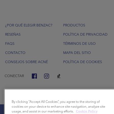
Footer
¿POR QUÉ ELEGIR BENZAC?
PRODUCTOS
RESEÑAS
POLÍTICA DE PRIVACIDAD
FAQS
TÉRMINOS DE USO
CONTACTO
MAPA DEL SITIO
CONSEJOS SOBRE ACNÉ
POLÍTICA DE COOKIES
CONECTAR
By clicking “Accept All Cookies”, you agree to the storing of
cookies on your device to enhance site navigation, analyze site
usage, and assist in our marketing efforts.
Cookie Policy