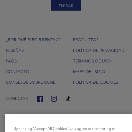
ENVIAR
Footer
¿POR QUÉ ELEGIR BENZAC?
PRODUCTOS
RESEÑAS
POLÍTICA DE PRIVACIDAD
FAQS
TÉRMINOS DE USO
CONTACTO
MAPA DEL SITIO
CONSEJOS SOBRE ACNÉ
POLÍTICA DE COOKIES
CONECTAR
By clicking “Accept All Cookies”, you agree to the storing of