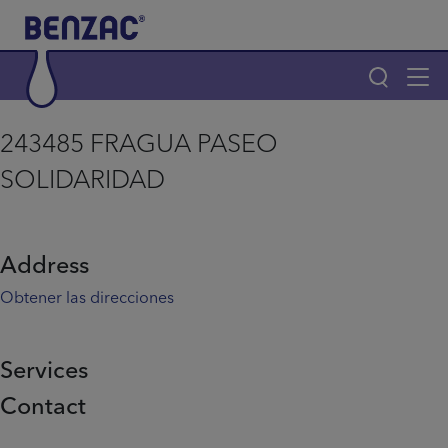
Skip to main content
Tog
navi
Main navigation
243485 FRAGUA PASEO
Main navigation
SOLIDARIDAD
Productos
¿Por qué elegir Benzac?
Address
Obtener las direcciones
Consejos para el acné
Services
Home
Contact
Info menu