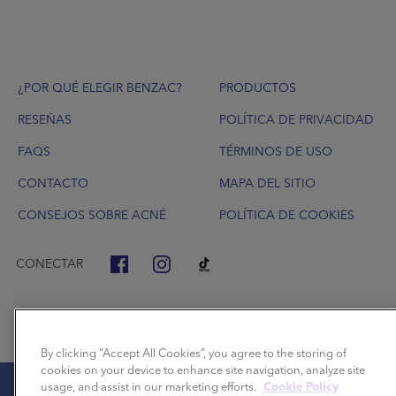
Footer
¿POR QUÉ ELEGIR BENZAC?
PRODUCTOS
RESEÑAS
POLÍTICA DE PRIVACIDAD
FAQS
TÉRMINOS DE USO
CONTACTO
MAPA DEL SITIO
CONSEJOS SOBRE ACNÉ
POLÍTICA DE COOKIES
CONECTAR
By clicking “Accept All Cookies”, you agree to the storing of
cookies on your device to enhance site navigation, analyze site
usage, and assist in our marketing efforts.
Cookie Policy