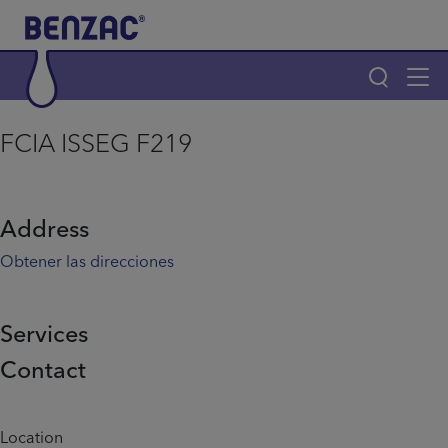
Skip to main content
Tog
navi
Main navigation
FCIA ISSEG F219
Main navigation
Productos
Address
¿Por qué elegir Benzac?
Obtener las direcciones
Consejos para el acné
Services
Contact
Home
Info menu
Location