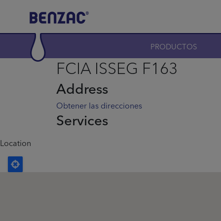
Skip to main content
Main navigation
PRODUCTOS
FCIA ISSEG F163
Address
Obtener las direcciones
Services
Location