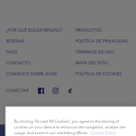
Footer
¿POR QUÉ ELEGIR BENZAC?
PRODUCTOS
RESEÑAS
POLÍTICA DE PRIVACIDAD
FAQS
TÉRMINOS DE USO
CONTACTO
MAPA DEL SITIO
CONSEJOS SOBRE ACNÉ
POLÍTICA DE COOKIES
CONECTAR
By clicking “Accept All Cookies”, you agree to the storing of
cookies on your device to enhance site navigation, analyze site
usage, and assist in our marketing efforts.
Cookie Policy