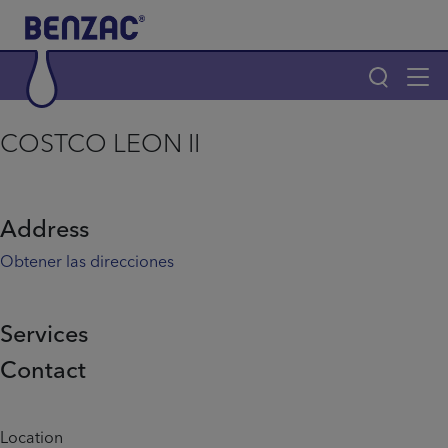
Skip to main content
Tog
navi
Main navigation
COSTCO LEON II
Main navigation
Productos
Address
¿Por qué elegir Benzac?
Obtener las direcciones
Consejos para el acné
Services
Contact
Home
Info menu
Location