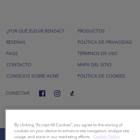
Footer
¿POR QUÉ ELEGIR BENZAC?
PRODUCTOS
RESEÑAS
POLÍTICA DE PRIVACIDAD
FAQS
TÉRMINOS DE USO
CONTACTO
MAPA DEL SITIO
CONSEJOS SOBRE ACNÉ
POLÍTICA DE COOKIES
CONECTAR
By clicking “Accept All Cookies”, you agree to the storing of
cookies on your device to enhance site navigation, analyze site
usage, and assist in our marketing efforts.
Cookie Policy