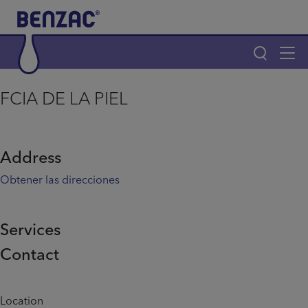
Skip to main content
Tog
navi
Main navigation
FCIA DE LA PIEL
Main navigation
Productos
Address
¿Por qué elegir Benzac?
Obtener las direcciones
Consejos para el acné
Services
Contact
Home
Info menu
Location