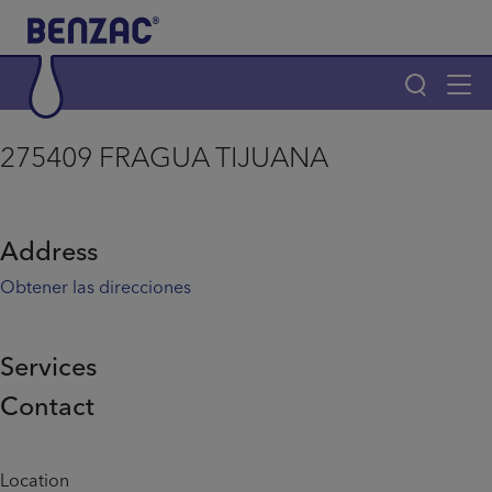
Skip to main content
Tog
navi
Main navigation
275409 FRAGUA TIJUANA
Main navigation
Productos
Address
¿Por qué elegir Benzac?
Obtener las direcciones
Consejos para el acné
Services
Contact
Home
Info menu
Location