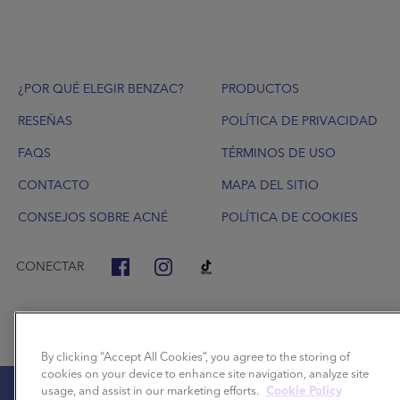
Footer
¿POR QUÉ ELEGIR BENZAC?
PRODUCTOS
RESEÑAS
POLÍTICA DE PRIVACIDAD
FAQS
TÉRMINOS DE USO
CONTACTO
MAPA DEL SITIO
CONSEJOS SOBRE ACNÉ
POLÍTICA DE COOKIES
CONECTAR
By clicking “Accept All Cookies”, you agree to the storing of
cookies on your device to enhance site navigation, analyze site
usage, and assist in our marketing efforts.
Cookie Policy