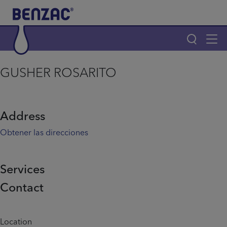
Skip to main content
Tog
navi
Main navigation
GUSHER ROSARITO
Main navigation
Productos
Address
¿Por qué elegir Benzac?
Obtener las direcciones
Consejos para el acné
Services
Contact
Home
Info menu
Location