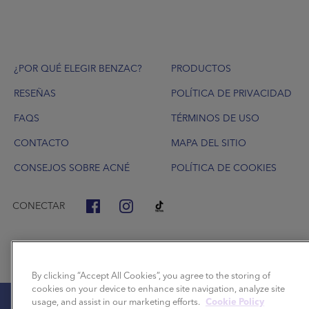
Footer
¿POR QUÉ ELEGIR BENZAC?
PRODUCTOS
RESEÑAS
POLÍTICA DE PRIVACIDAD
FAQS
TÉRMINOS DE USO
CONTACTO
MAPA DEL SITIO
CONSEJOS SOBRE ACNÉ
POLÍTICA DE COOKIES
CONECTAR
By clicking “Accept All Cookies”, you agree to the storing of
cookies on your device to enhance site navigation, analyze site
usage, and assist in our marketing efforts.
Cookie Policy