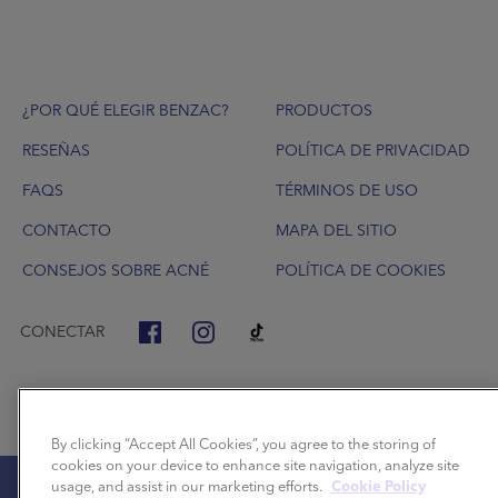
Footer
¿POR QUÉ ELEGIR BENZAC?
PRODUCTOS
RESEÑAS
POLÍTICA DE PRIVACIDAD
FAQS
TÉRMINOS DE USO
CONTACTO
MAPA DEL SITIO
CONSEJOS SOBRE ACNÉ
POLÍTICA DE COOKIES
CONECTAR
By clicking “Accept All Cookies”, you agree to the storing of
cookies on your device to enhance site navigation, analyze site
usage, and assist in our marketing efforts.
Cookie Policy