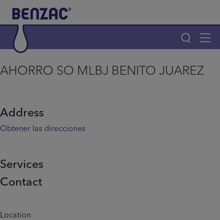
Skip to main content
Tog
navi
Main navigation
AHORRO SO MLBJ BENITO JUAREZ
Main navigation
Productos
Address
¿Por qué elegir Benzac?
Obtener las direcciones
Consejos para el acné
Services
Contact
Home
Info menu
Location