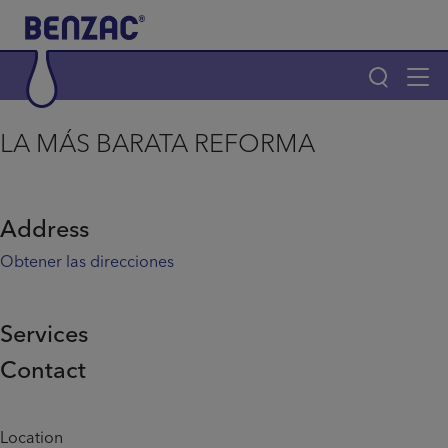
Skip to main content
Tog
navi
Main navigation
LA MÁS BARATA REFORMA
Main navigation
Productos
Address
¿Por qué elegir Benzac?
Obtener las direcciones
Consejos para el acné
Services
Contact
Home
Info menu
Location