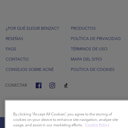
Footer
¿POR QUÉ ELEGIR BENZAC?
PRODUCTOS
RESEÑAS
POLÍTICA DE PRIVACIDAD
FAQS
TÉRMINOS DE USO
CONTACTO
MAPA DEL SITIO
CONSEJOS SOBRE ACNÉ
POLÍTICA DE COOKIES
CONECTAR
By clicking “Accept All Cookies”, you agree to the storing of
cookies on your device to enhance site navigation, analyze site
usage, and assist in our marketing efforts.
Cookie Policy