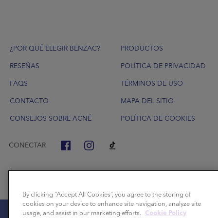
Footer
¿POR QUÉ ELEGIR BENZAC?
PRODUCTOS
RESEÑAS
POLÍTICA DE PRIVACIDAD
FAQS
TÉRMINOS DE USO
CONTACTO
MAPA DEL SITIO
CONSEJOS SOBRE ACNÉ
POLÍTICA DE COOKIES
CONECTAR
By clicking “Accept All Cookies”, you agree to the storing of
cookies on your device to enhance site navigation, analyze site
usage, and assist in our marketing efforts.
Cookie Policy