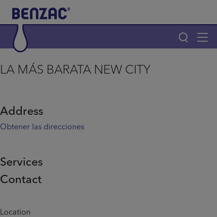
Skip to main content
Tog
navi
Main navigation
LA MÁS BARATA NEW CITY
Main navigation
Productos
Address
¿Por qué elegir Benzac?
Obtener las direcciones
Consejos para el acné
Services
Contact
Home
Info menu
Location