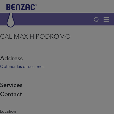
Skip to main content
Tog
navi
Main navigation
CALIMAX HIPODROMO
Main navigation
Productos
Address
¿Por qué elegir Benzac?
Obtener las direcciones
Consejos para el acné
Services
Contact
Home
Info menu
Location