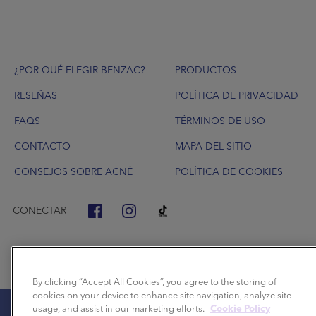
Footer
¿POR QUÉ ELEGIR BENZAC?
PRODUCTOS
RESEÑAS
POLÍTICA DE PRIVACIDAD
FAQS
TÉRMINOS DE USO
CONTACTO
MAPA DEL SITIO
CONSEJOS SOBRE ACNÉ
POLÍTICA DE COOKIES
CONECTAR
By clicking “Accept All Cookies”, you agree to the storing of
cookies on your device to enhance site navigation, analyze site
usage, and assist in our marketing efforts.
Cookie Policy