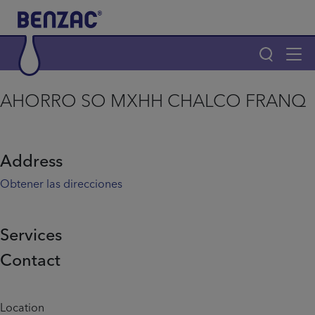
Skip to main content
Tog
navi
Main navigation
AHORRO SO MXHH CHALCO FRANQ
Main navigation
Productos
Address
¿Por qué elegir Benzac?
Obtener las direcciones
Consejos para el acné
Services
Contact
Home
Info menu
Location