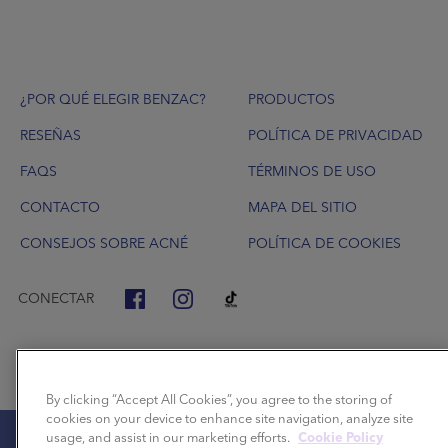
Footer
¿POR QUÉ ELEGIR BENZAC?
PRODUCTOS
RESEÑAS
POLÍTICA DE PRIVACIDAD
FAQS
TÉRMINOS DE USO
CONTACTO
MAPA DEL SITIO
CONSEJOS SOBRE ACNÉ
POLÍTICA DE COOKIES
CONECTAR
By clicking “Accept All Cookies”, you agree to the storing of
cookies on your device to enhance site navigation, analyze site
usage, and assist in our marketing efforts.
Cookie Policy