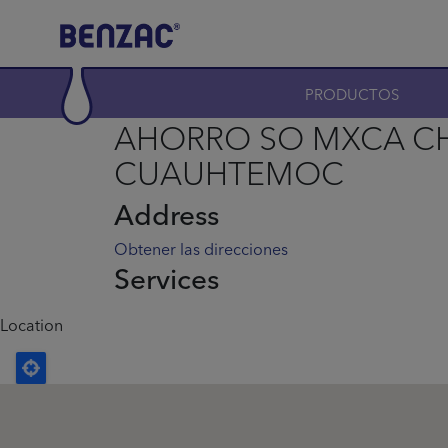
Skip to main content
Main navigation
PRODUCTOS
AHORRO SO MXCA C
CUAUHTEMOC
Address
Obtener las direcciones
Services
Location