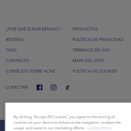
Footer
¿POR QUÉ ELEGIR BENZAC?
PRODUCTOS
RESEÑAS
POLÍTICA DE PRIVACIDAD
FAQS
TÉRMINOS DE USO
CONTACTO
MAPA DEL SITIO
CONSEJOS SOBRE ACNÉ
POLÍTICA DE COOKIES
CONECTAR
By clicking “Accept All Cookies”, you agree to the storing of
cookies on your device to enhance site navigation, analyze site
usage, and assist in our marketing efforts.
Cookie Policy