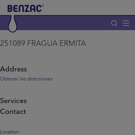
Skip to main content
Tog
navi
Main navigation
251089 FRAGUA ERMITA
Main navigation
Productos
Address
¿Por qué elegir Benzac?
Obtener las direcciones
Consejos para el acné
Services
Contact
Home
Info menu
Location