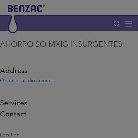
Skip to main content
Tog
navi
Main navigation
AHORRO SO MXIG INSURGENTES
Main navigation
Productos
Address
¿Por qué elegir Benzac?
Obtener las direcciones
Consejos para el acné
Services
Contact
Home
Info menu
Location