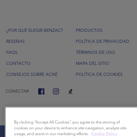
Footer
¿POR QUÉ ELEGIR BENZAC?
PRODUCTOS
RESEÑAS
POLÍTICA DE PRIVACIDAD
FAQS
TÉRMINOS DE USO
CONTACTO
MAPA DEL SITIO
CONSEJOS SOBRE ACNÉ
POLÍTICA DE COOKIES
CONECTAR
By clicking “Accept All Cookies”, you agree to the storing of
cookies on your device to enhance site navigation, analyze site
usage, and assist in our marketing efforts.
Cookie Policy