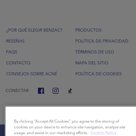
Footer
¿POR QUÉ ELEGIR BENZAC?
PRODUCTOS
RESEÑAS
POLÍTICA DE PRIVACIDAD
FAQS
TÉRMINOS DE USO
CONTACTO
MAPA DEL SITIO
CONSEJOS SOBRE ACNÉ
POLÍTICA DE COOKIES
CONECTAR
By clicking “Accept All Cookies”, you agree to the storing of
cookies on your device to enhance site navigation, analyze site
usage, and assist in our marketing efforts.
Cookie Policy