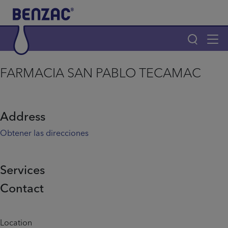
Skip to main content
Tog
navi
Main navigation
FARMACIA SAN PABLO TECAMAC
Main navigation
Productos
Address
¿Por qué elegir Benzac?
Obtener las direcciones
Consejos para el acné
Services
Contact
Home
Info menu
Location