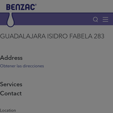
Skip to main content
Tog
navi
Main navigation
GUADALAJARA ISIDRO FABELA 283
Main navigation
Productos
Address
¿Por qué elegir Benzac?
Obtener las direcciones
Consejos para el acné
Services
Contact
Home
Info menu
Location