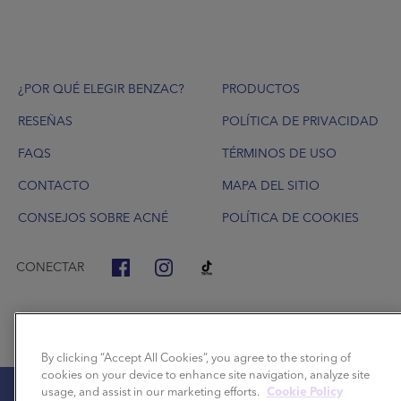
Footer
¿POR QUÉ ELEGIR BENZAC?
PRODUCTOS
RESEÑAS
POLÍTICA DE PRIVACIDAD
FAQS
TÉRMINOS DE USO
CONTACTO
MAPA DEL SITIO
CONSEJOS SOBRE ACNÉ
POLÍTICA DE COOKIES
CONECTAR
By clicking “Accept All Cookies”, you agree to the storing of
cookies on your device to enhance site navigation, analyze site
usage, and assist in our marketing efforts.
Cookie Policy